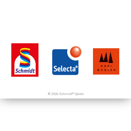
© 2026 Schmidt
Spiele
®