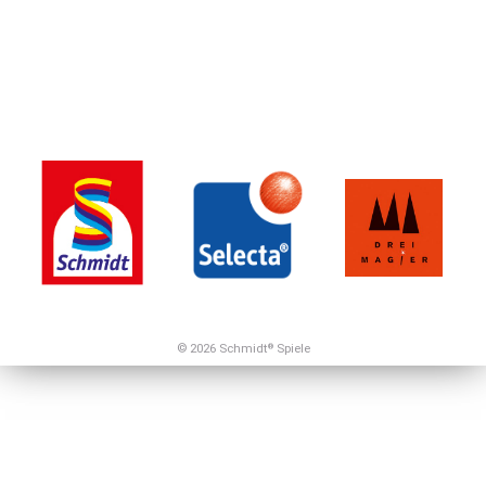
© 2026 Schmidt
Spiele
®