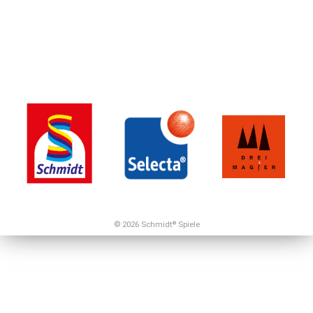
© 2026 Schmidt
Spiele
®