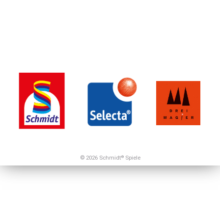
© 2026 Schmidt
Spiele
®